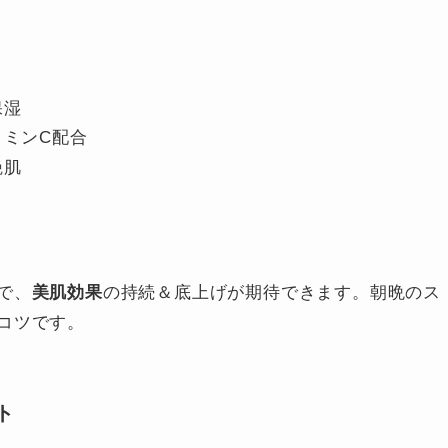
保湿
ミンC配合
艶肌
で、
美肌効果
の持続＆底上げが期待できます。朝晩のス
コツです。
ト