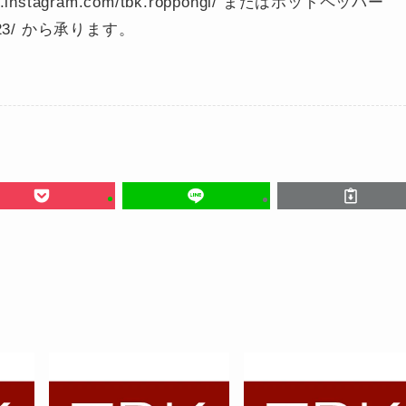
.instagram.com/tbk.roppongi/ またはホットペッパー
0712423/ から承ります。