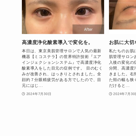
高濃度浄化酸素導入で変化を。
お肌に大切
本日は、東京美肌管理サロンで人気の最新
私たちのお肌
機器【ミコステラ】の世界特許技術『エア
肌管理サロン
インジェクションシステム』で高濃度浄化
入後の変化の
酸素導入をした目元の症例です。 目のむく
分間、高濃度
みが改善され、はっきりとされました。全
きました。右
顔約７分眼精疲労がある方でしたので、目
た頬の幅も狭
元にはじ...
だけると...
2024年7月30日
2024年7月30