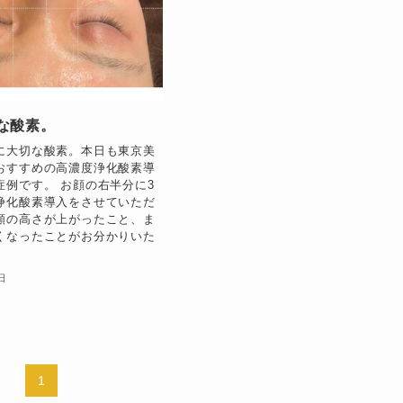
な酸素。
に大切な酸素。本日も東京美
おすすめの高濃度浄化酸素導
症例です。 お顔の右半分に3
浄化酸素導入をさせていただ
頬の高さが上がったこと、ま
くなったことがお分かりいた
日
1